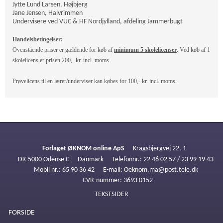
Jytte Lund Larsen, Højbjerg
Jane Jensen, Halvrimmen
Undervisere ved VUC & HF Nordjylland, afdeling Jammerbugt
Handelsbetingelser:
Ovenstående priser er gældende for køb af
minimum 5 skolelicenser
. Ved køb af 1
skolelicens er prisen 200,- kr. incl. moms.
Prøvelicens til en lærer/underviser kan købes for 100,- kr. incl. moms.
Forlaget ØKNOM online ApS
Kragsbjergvej 22, 1
DK-5000 Odense C
Danmark
Telefonnr.
:
22 46 02 57 / 23 99 19 43
Mobil nr.
:
65 90 36 42
E-mail
:
Oeknom.ma@post.tele.dk
CVR-nummer
:
3693 0152
TEKSTSIDER
FORSIDE