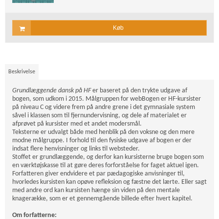
Køb
Beskrivelse
Grundlæggende dansk på HF
er baseret på den trykte udgave af
bogen, som udkom i 2015. Målgruppen for webBogen er HF-kursister
på niveau C og videre frem på andre grene i det gymnasiale system
såvel i klassen som til fjernundervisning, og dele af materialet er
afprøvet på kursister med et andet modersmål.
Teksterne er udvalgt både med henblik på den voksne og den mere
modne målgruppe. I forhold til den fysiske udgave af bogen er der
indsat flere henvisninger og links til websteder.
Stoffet er grundlæggende, og derfor kan kursisterne bruge bogen som
en værktøjskasse til at gøre deres forforståelse for faget aktuel igen.
Forfatteren giver endvidere et par pædagogiske anvisninger til,
hvorledes kursisten kan opøve refleksion og fæstne det lærte. Eller sagt
med andre ord kan kursisten hænge sin viden på den mentale
knagerække, som er et gennemgående billede efter hvert kapitel.
Om forfatterne: