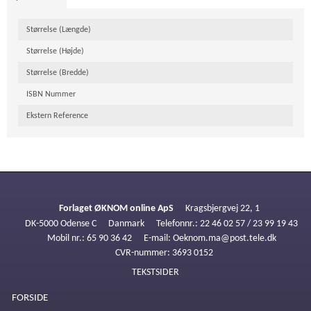
Størrelse (Længde)
Størrelse (Højde)
Størrelse (Bredde)
ISBN Nummer
Ekstern Reference
Forlaget ØKNOM online ApS
Kragsbjergvej 22, 1
DK-5000 Odense C
Danmark
Telefonnr.
:
22 46 02 57 / 23 99 19 43
Mobil nr.
:
65 90 36 42
E-mail
:
Oeknom.ma@post.tele.dk
CVR-nummer
:
3693 0152
TEKSTSIDER
FORSIDE